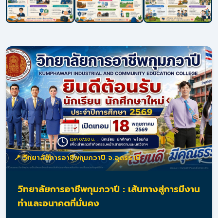
📍 วิทยาลัยการอาชีพกุมภวาปี จ.อุดรธานี
วิทยาลัยการอาชีพกุมภวาปี : เส้นทางสู่การมีงาน
ทำและอนาคตที่มั่นคง