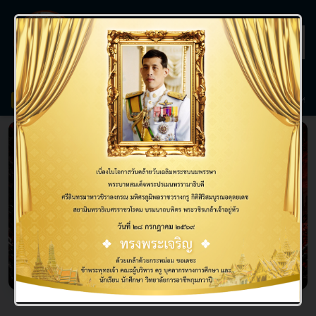
วิทยาลัยการอาชีพกุมภวาปี
ิทยาลัยการอาชีพกุมภวาปี ยินดีต้อนรับนักเรียนใหม่ทุกท่าน
📅 กำหนดการชำระเง
ข่าวสาร
❮
❯